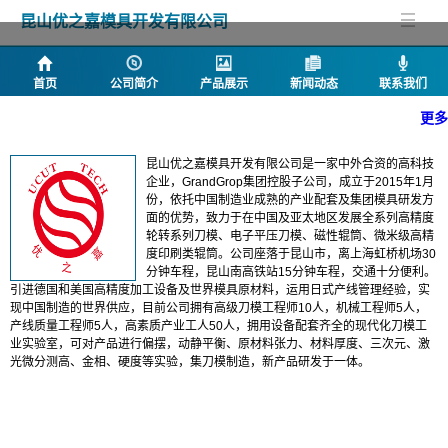
昆山优之嘉模具开发有限公司
首页
公司简介
产品展示
新闻动态
联系我们
更多
公司简介
昆山优之嘉模具开发有限公司是一家中外合资的高科技
企业，GrandGrop集团控股子公司，成立于2015年1月
份，依托中国制造业成熟的产业配套及集团模具研发方
面的优势，致力于在中国及亚太地区发展全系列高精度
轮转系列刀模、电子平压刀模、磁性辊筒、微米级高精
度印刷类辊筒。公司座落于昆山市，离上海虹桥机场30
分钟车程，昆山南高铁站15分钟车程，交通十分便利。
引进德国和美国高精度加工设备及世界模具原材料，运用日式产线管理经验，实
现中国制造的世界供应，目前公司拥有高级刀模工程师10人，机械工程师5人，
产线质量工程师5人，高素质产业工人50人，拥用设备配套齐全的现代化刀模工
业实验室，可对产品进行偏摆，动静平衡、原材料张力、材料厚度、三次元、激
光微分测高、金相、硬度等实验，集刀模制造，新产品研发于一体。
产品列表