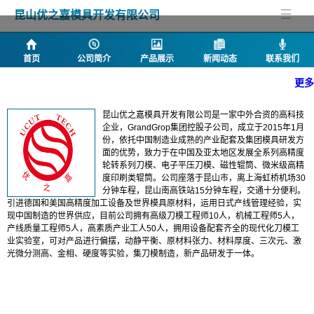
昆山优之嘉模具开发有限公司
首页
公司简介
产品展示
新闻动态
联系我们
更多
公司简介
昆山优之嘉模具开发有限公司是一家中外合资的高科技
企业，GrandGrop集团控股子公司，成立于2015年1月
份，依托中国制造业成熟的产业配套及集团模具研发方
面的优势，致力于在中国及亚太地区发展全系列高精度
轮转系列刀模、电子平压刀模、磁性辊筒、微米级高精
度印刷类辊筒。公司座落于昆山市，离上海虹桥机场30
分钟车程，昆山南高铁站15分钟车程，交通十分便利。
引进德国和美国高精度加工设备及世界模具原材料，运用日式产线管理经验，实
现中国制造的世界供应，目前公司拥有高级刀模工程师10人，机械工程师5人，
产线质量工程师5人，高素质产业工人50人，拥用设备配套齐全的现代化刀模工
业实验室，可对产品进行偏摆，动静平衡、原材料张力、材料厚度、三次元、激
光微分测高、金相、硬度等实验，集刀模制造，新产品研发于一体。
产品列表