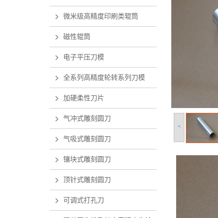
微米级高精度印刷类辊筒
磁性辊筒
电子平压刀模
全系列高精度轮转系列刀模
加硬柔性刀片
气冲式雕刻圆刀
<
气吸式雕刻圆刀
镶块式雕刻圆刀
顶针式雕刻圆刀
可调式打孔刀