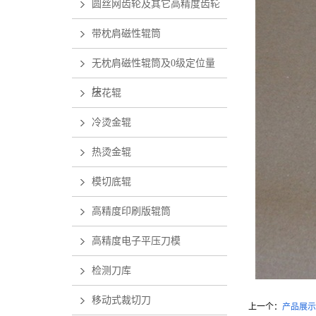
圆丝网齿轮及其它高精度齿轮
带枕肩磁性辊筒
无枕肩磁性辊筒及0级定位量
块
压花辊
冷烫金辊
热烫金辊
模切底辊
高精度印刷版辊筒
高精度电子平压刀模
检测刀库
移动式裁切刀
上一个：
产品展示