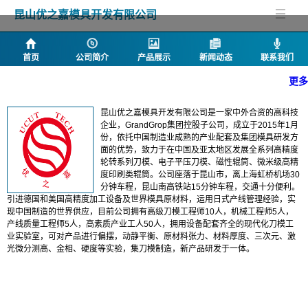
昆山优之嘉模具开发有限公司
首页
公司简介
产品展示
新闻动态
联系我们
更多
公司简介
昆山优之嘉模具开发有限公司是一家中外合资的高科技
企业，GrandGrop集团控股子公司，成立于2015年1月
份，依托中国制造业成熟的产业配套及集团模具研发方
面的优势，致力于在中国及亚太地区发展全系列高精度
轮转系列刀模、电子平压刀模、磁性辊筒、微米级高精
度印刷类辊筒。公司座落于昆山市，离上海虹桥机场30
分钟车程，昆山南高铁站15分钟车程，交通十分便利。
引进德国和美国高精度加工设备及世界模具原材料，运用日式产线管理经验，实
现中国制造的世界供应，目前公司拥有高级刀模工程师10人，机械工程师5人，
产线质量工程师5人，高素质产业工人50人，拥用设备配套齐全的现代化刀模工
业实验室，可对产品进行偏摆，动静平衡、原材料张力、材料厚度、三次元、激
光微分测高、金相、硬度等实验，集刀模制造，新产品研发于一体。
产品列表