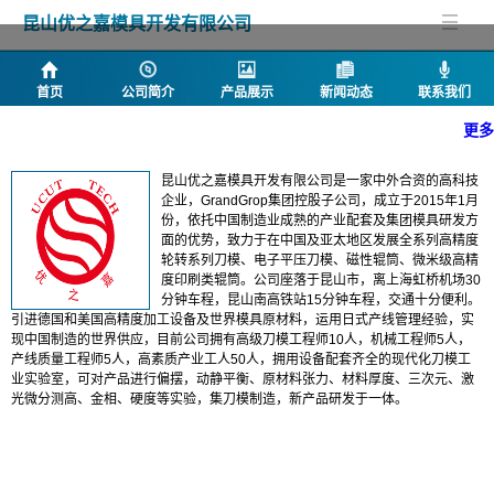
昆山优之嘉模具开发有限公司
首页
公司简介
产品展示
新闻动态
联系我们
更多
公司简介
昆山优之嘉模具开发有限公司是一家中外合资的高科技
企业，GrandGrop集团控股子公司，成立于2015年1月
份，依托中国制造业成熟的产业配套及集团模具研发方
面的优势，致力于在中国及亚太地区发展全系列高精度
轮转系列刀模、电子平压刀模、磁性辊筒、微米级高精
度印刷类辊筒。公司座落于昆山市，离上海虹桥机场30
分钟车程，昆山南高铁站15分钟车程，交通十分便利。
引进德国和美国高精度加工设备及世界模具原材料，运用日式产线管理经验，实
现中国制造的世界供应，目前公司拥有高级刀模工程师10人，机械工程师5人，
产线质量工程师5人，高素质产业工人50人，拥用设备配套齐全的现代化刀模工
业实验室，可对产品进行偏摆，动静平衡、原材料张力、材料厚度、三次元、激
光微分测高、金相、硬度等实验，集刀模制造，新产品研发于一体。
产品列表