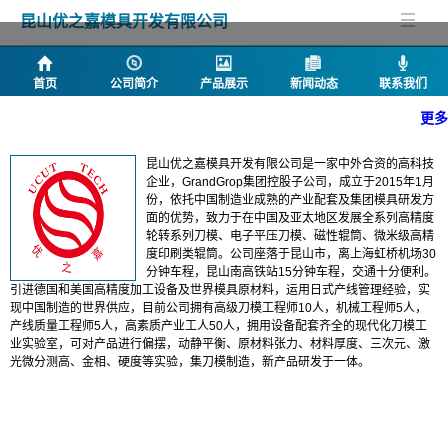
昆山优之嘉模具开发有限公司
首页
公司简介
产品展示
新闻动态
联系我们
更多
公司简介
昆山优之嘉模具开发有限公司是一家中外合资的高科技
企业，GrandGrop集团控股子公司，成立于2015年1月
份，依托中国制造业成熟的产业配套及集团模具研发方
面的优势，致力于在中国及亚太地区发展全系列高精度
轮转系列刀模、电子平压刀模、磁性辊筒、微米级高精
度印刷类辊筒。公司座落于昆山市，离上海虹桥机场30
分钟车程，昆山南高铁站15分钟车程，交通十分便利。
引进德国和美国高精度加工设备及世界模具原材料，运用日式产线管理经验，实
现中国制造的世界供应，目前公司拥有高级刀模工程师10人，机械工程师5人，
产线质量工程师5人，高素质产业工人50人，拥用设备配套齐全的现代化刀模工
业实验室，可对产品进行偏摆，动静平衡、原材料张力、材料厚度、三次元、激
光微分测高、金相、硬度等实验，集刀模制造，新产品研发于一体。
产品列表